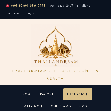
+66 (0)64 686 3198
· Assistenza 24/7 in italiano
Facebook · Instagram
TRASFORMIAMO I TUOI SOGNI IN
REALTÀ
HOME
PACCHETTI
ESCURSIONI
MATRIMONI
CHI SIAMO
BLOG