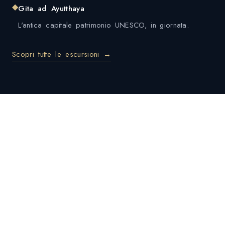
◆
Gita ad Ayutthaya
L'antica capitale patrimonio UNESCO, in giornata.
Scopri tutte le escursioni →
DOVE ANDARE
Le zone di Bangkok
Rattanakosin (Città Vecchia)
Il cuore storico con i grandi templi e il palazzo