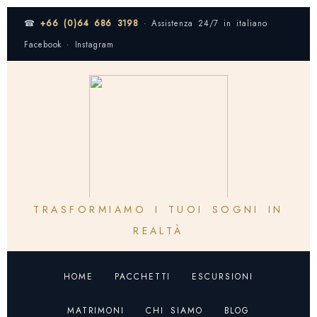
☎
+66 (0)64 686 3198
· Assistenza 24/7 in italiano
Facebook · Instagram
TRASFORMIAMO I TUOI SOGNI IN
REALTÀ
HOME
PACCHETTI
ESCURSIONI
MATRIMONI
CHI SIAMO
BLOG