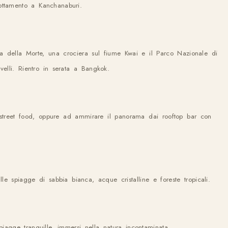
ottamento a Kanchanaburi.
ia della Morte, una crociera sul fiume Kwai e il Parco Nazionale di
elli. Rientro in serata a Bangkok.
 street food, oppure ad ammirare il panorama dai rooftop bar con
e spiagge di sabbia bianca, acque cristalline e foreste tropicali.
piagge tranquille, immersi nella natura incontaminata.