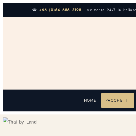
☎
+66 (0)64 686 3198
· Assistenza 24/7 in italian
HOME
PACCHETTI