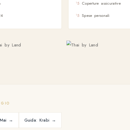
a
Coperture assicurative
24
Spese personali
GGIO
 Mai →
Guida: Krabi →