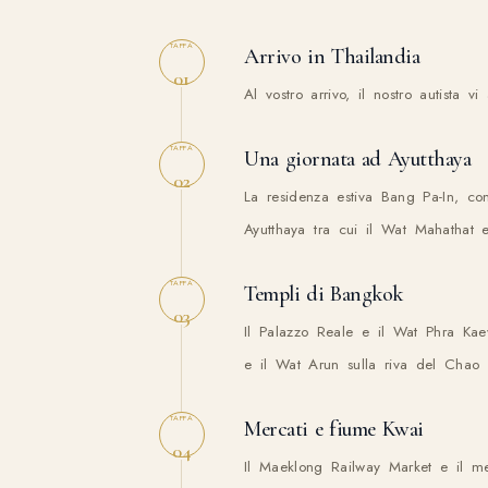
TAPPA
Arrivo in Thailandia
01
Al vostro arrivo, il nostro autista 
TAPPA
Una giornata ad Ayutthaya
02
La residenza estiva Bang Pa-In, co
Ayutthaya tra cui il Wat Mahathat 
TAPPA
Templi di Bangkok
03
Il Palazzo Reale e il Wat Phra Ka
e il Wat Arun sulla riva del Chao 
TAPPA
Mercati e fiume Kwai
04
Il Maeklong Railway Market e il m