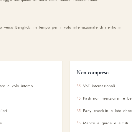
o verso Bangkok, in tempo per il volo internazionale di rientro in
Non compreso
 mare e volo interno
Voli internazionali
Pasti non menzionati e b
lari
Early check-in e late chec
ne
Mance a guide e autisti