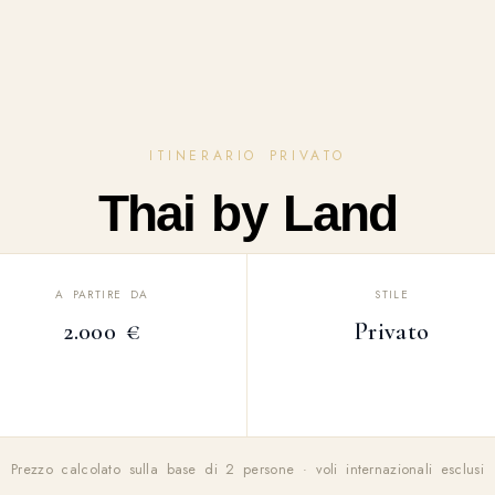
ITINERARIO PRIVATO
Thai by Land
A PARTIRE DA
STILE
2.000 €
Privato
Prezzo calcolato sulla base di 2 persone · voli internazionali esclusi