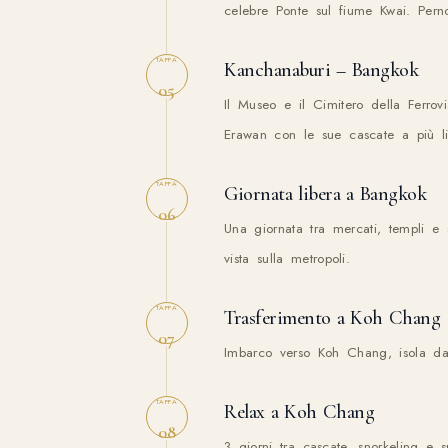
celebre Ponte sul fiume Kwai. Pern
TAPPA
Kanchanaburi – Bangkok
05
Il Museo e il Cimitero della Ferrov
Erawan con le sue cascate a più liv
TAPPA
Giornata libera a Bangkok
06
Una giornata tra mercati, templi e
vista sulla metropoli.
TAPPA
Trasferimento a Koh Chang
07
Imbarco verso Koh Chang, isola dall
TAPPA
Relax a Koh Chang
08
3 giorni tra cascate, snorkeling e s