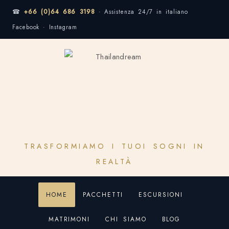
☎
+66 (0)64 686 3198
· Assistenza 24/7 in italiano
Facebook · Instagram
TRASFORMIAMO I TUOI SOGNI IN
REALTÀ
HOME
PACCHETTI
ESCURSIONI
MATRIMONI
CHI SIAMO
BLOG