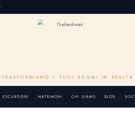
o
TRASFORMIAMO I TUOI SOGNI IN REALTÀ
ESCURSIONI
MATRIMONI
CHI SIAMO
BLOG
SOST