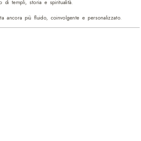
i templi, storia e spiritualità.
ta ancora più fluido, coinvolgente e personalizzato.
da anni nel Paese e hanno scelto questo lavoro per
 percorsi meno turistici, per poterti offrire molto più di
landia.
oli dettagli che fanno la differenza tra un viaggio
o
dream significa anche
sentirsi sempre al sicuro
. Che si
o semplicemente capire meglio ciò che stai vivendo, la tua