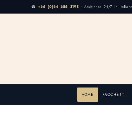
☎
+66 (0)64 686 3198
· Assistenza 24/7 in italian
HOME
PACCHETTI