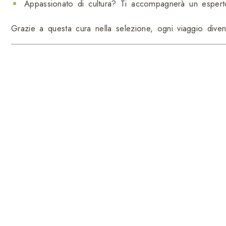
Appassionato di cultura? Ti accompagnerà un esperto d
Grazie a questa cura nella selezione, ogni viaggio diven
Esperienza, passione e conoscenza del territorio
Le nostre
guide italiane in Thailandia
sono residenti 
passione. Studiano continuamente la storia, la cultura e i
un tour: un racconto vissuto, una finestra sulla vera Thai
Conoscono perfettamente le abitudini, le usanze e i picc
“normale” e un’esperienza che ricorderai per sempre.
La tua sicurezza e il tuo comfort prima di tutt
Scegliere una
guida italiana in Thailandia
con Thailan
tratti di interpretare un menù, risolvere un imprevisto 