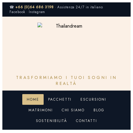
Vai
☎
+66 (0)64 686 3198
· Assistenza 24/7 in italiano
al
Facebook · Instagram
contenuto
TRASFORMIAMO I TUOI SOGNI IN
REALTÀ
HOME
PACCHETTI
ESCURSIONI
MATRIMONI
CHI SIAMO
BLOG
SOSTENIBILITÀ
CONTATTI