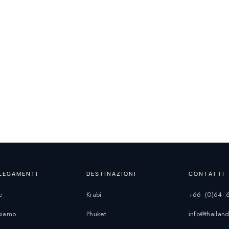
LEGAMENTI
DESTINAZIONI
CONTATTI
e
Krabi
+66 (0)64 
siamo
Phuket
info@thaila