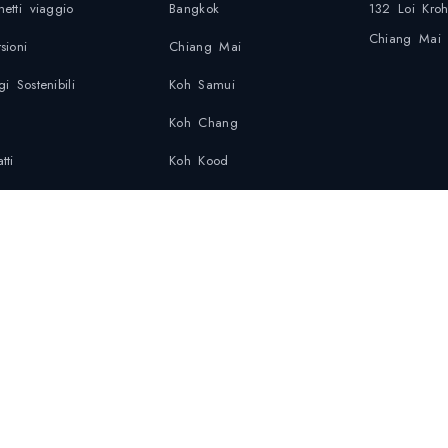
hetti viaggio
Bangkok
132 Loi Kro
Chiang Mai
sioni
Chiang Mai
i Sostenibili
Koh Samui
Koh Chang
tti
Koh Kood
cy Policy
ica di sostenibilità
atti di Emergenza
© 2026 Discover Local Co., Ltd · Tutti i diritti riservati