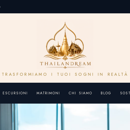
o
TRASFORMIAMO I TUOI SOGNI IN REALTÀ
ESCURSIONI
MATRIMONI
CHI SIAMO
BLOG
SOST