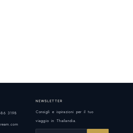
NEWSLETTER
Consigli e ispirazioni per il tuo
686 3198
viaggio in Thailandia.
ndream.com