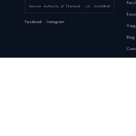
Pacc
Tourism Authority of Thailand · Lic. 24/00845
Escur
Facebook
Instagram
Viagg
Blog
Conta
Priva
Polit
Cont