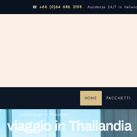
☎
+66 (0)64 686 3198
· Assistenza 24/7 in italian
HOME
PACCHETTI
Home
viaggio in Thailandia
viaggio in Thailandia