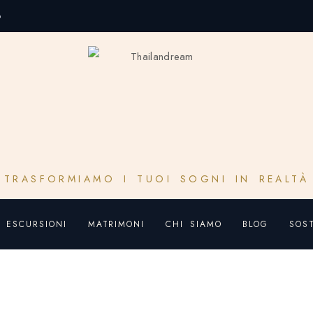
o
TRASFORMIAMO I TUOI SOGNI IN REALTÀ
ESCURSIONI
MATRIMONI
CHI SIAMO
BLOG
SOST