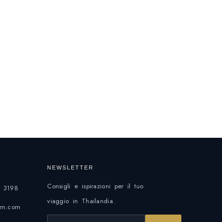
NEWSLETTER
Consigli e ispirazioni per il tuo
 3198
viaggio in Thailandia.
eam.com