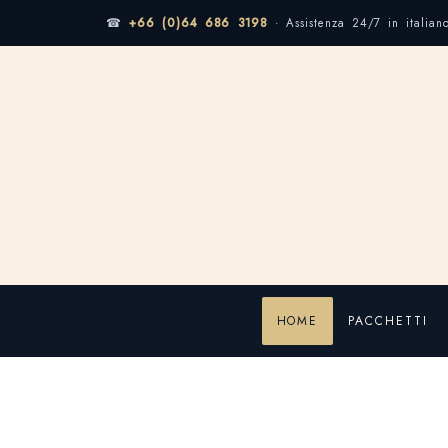
☎
+66 (0)64 686 3198
· Assistenza 24/7 in italian
HOME
PACCHETTI
Home
viaggio in famiglia
viaggio in famiglia