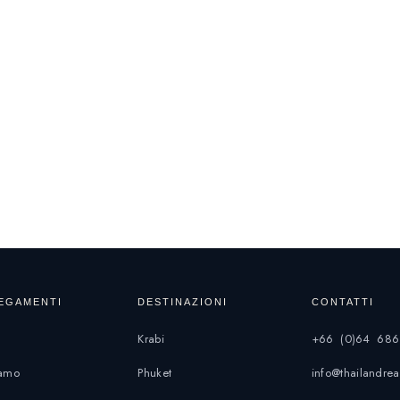
EGAMENTI
DESTINAZIONI
CONTATTI
Krabi
+66 (0)64 686
iamo
Phuket
info@thailandr