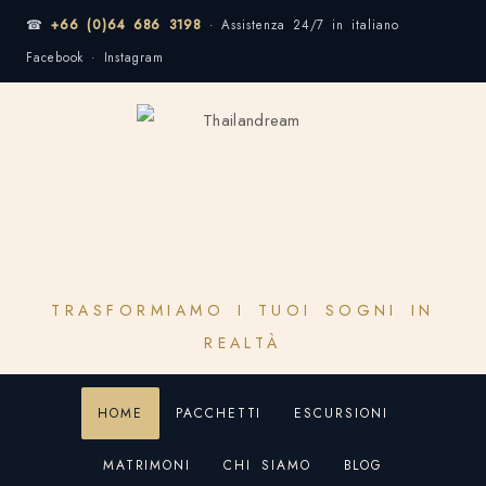
☎
+66 (0)64 686 3198
· Assistenza 24/7 in italiano
Facebook · Instagram
TRASFORMIAMO I TUOI SOGNI IN
REALTÀ
HOME
PACCHETTI
ESCURSIONI
MATRIMONI
CHI SIAMO
BLOG