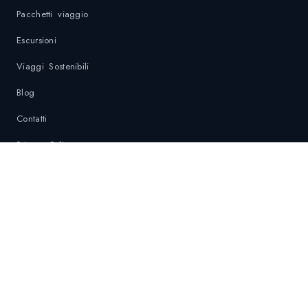
Pacchetti viaggio
Escursioni
Viaggi Sostenibili
Blog
Contatti
Privacy Policy
Politica di sostenibilità
Contatti di Emergenza
DESTINAZIONI
Krabi
Phuket