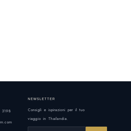
NEWSLETTER
Consigli e ispirazioni per il tuo
 3198
viaggio in Thailandia.
eam.com