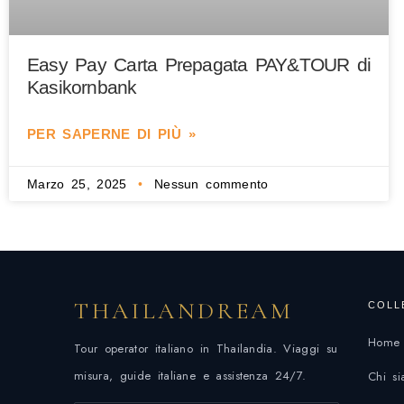
Easy Pay Carta Prepagata PAY&TOUR di
Kasikornbank
PER SAPERNE DI PIÙ »
Marzo 25, 2025
Nessun commento
THAILANDREAM
COLL
Home
Tour operator italiano in Thailandia. Viaggi su
misura, guide italiane e assistenza 24/7.
Chi s