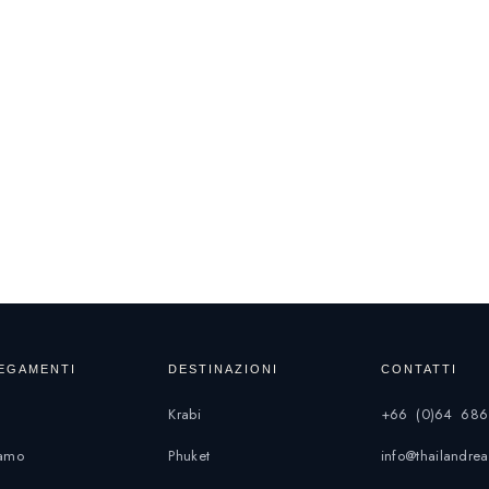
EGAMENTI
DESTINAZIONI
CONTATTI
Krabi
+66 (0)64 686
iamo
Phuket
info@thailandr