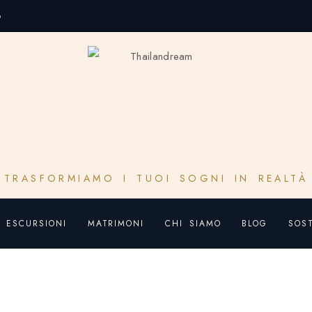
o
TRASFORMIAMO I TUOI SOGNI IN REALTÀ
ESCURSIONI
MATRIMONI
CHI SIAMO
BLOG
SOST