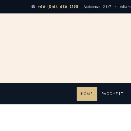
☎
+66 (0)64 686 3198
· Assistenza 24/7 in italian
HOME
PACCHETTI
Home
Tag Thai
Tag Thai