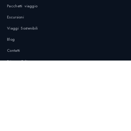
Pacchetti viaggio
Escursioni
Viaggi Sostenibili
Blog
Contatti
Privacy Policy
Politica di sostenibilità
Contatti di Emergenza
DESTINAZIONI
Krabi
Phuket