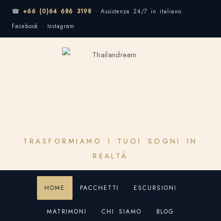
☎
+66 (0)64 686 3198
· Assistenza 24/7 in italiano
Facebook · Instagram
TRASFORMIAMO I TUOI SOGNI IN
REALTÀ
HOME
PACCHETTI
ESCURSIONI
MATRIMONI
CHI SIAMO
BLOG