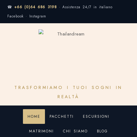
☎
+66 (0)64 686 3198
· Assistenza 24/7 in italiano
Facebook · Instagram
TRASFORMIAMO I TUOI SOGNI IN
REALTÀ
HOME
PACCHETTI
ESCURSIONI
MATRIMONI
CHI SIAMO
BLOG