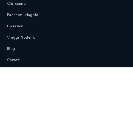
Chi siamo
Pacchetti viaggio
Escursioni
Viaggi Sostenibili
Blog
Contatti
Privacy Policy
Politica di sostenibilità
Contatti di Emergenza
DESTINAZIONI
Krabi