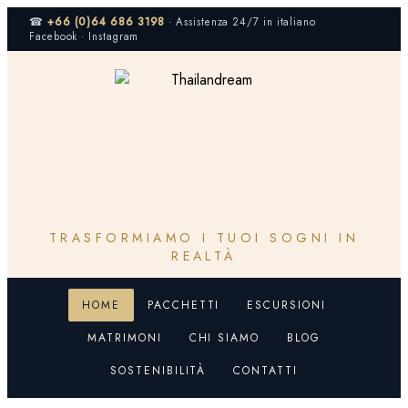
Vai
☎
+66 (0)64 686 3198
· Assistenza 24/7 in italiano
al
Facebook · Instagram
contenuto
TRASFORMIAMO I TUOI SOGNI IN
REALTÀ
HOME
PACCHETTI
ESCURSIONI
MATRIMONI
CHI SIAMO
BLOG
SOSTENIBILITÀ
CONTATTI