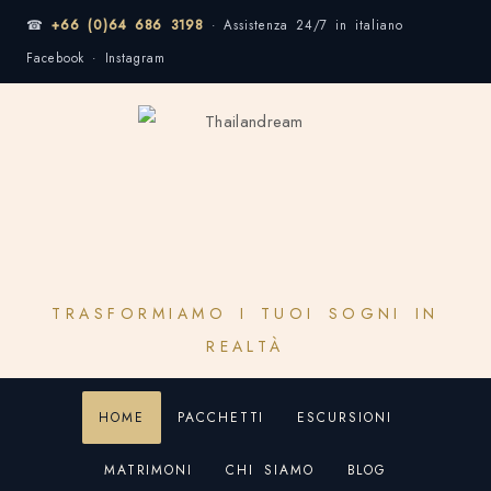
☎
+66 (0)64 686 3198
· Assistenza 24/7 in italiano
Facebook · Instagram
TRASFORMIAMO I TUOI SOGNI IN
REALTÀ
HOME
PACCHETTI
ESCURSIONI
MATRIMONI
CHI SIAMO
BLOG