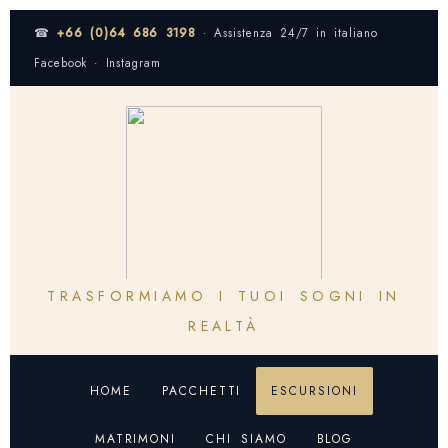
☎
+66 (0)64 686 3198
· Assistenza 24/7 in italiano
Facebook · Instagram
TRASFORMIAMO I TUOI SOGNI IN
REALTÀ
HOME
PACCHETTI
ESCURSIONI
MATRIMONI
CHI SIAMO
BLOG