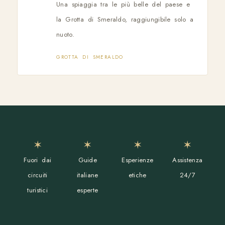
Una spiaggia tra le più belle del paese e
la Grotta di Smeraldo, raggiungibile solo a
nuoto.
GROTTA DI SMERALDO
✶
✶
✶
✶
Fuori dai
Guide
Esperienze
Assistenza
circuiti
italiane
etiche
24/7
turistici
esperte