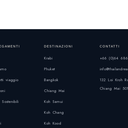
EGAMENTI
DESTINAZIONI
CONTATTI
Krabi
+66 (0)64 686
iamo
Phuket
info@thailandr
tti viaggio
Bangkok
132 Loi Kroh R
Chiang Mai 50
ioni
Chiang Mai
 Sostenibili
Koh Samui
Koh Chang
i
Koh Kood