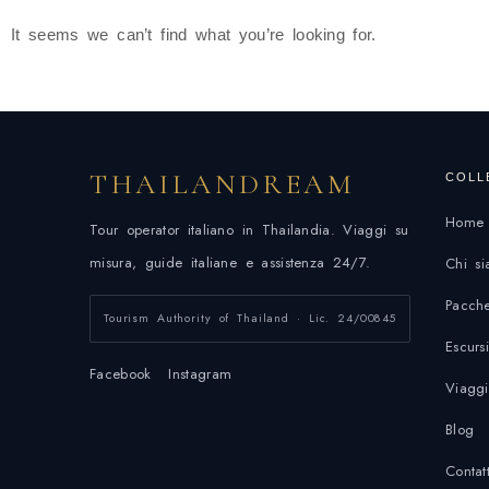
It seems we can’t find what you’re looking for.
THAILANDREAM
COLL
Home
Tour operator italiano in Thailandia. Viaggi su
misura, guide italiane e assistenza 24/7.
Chi s
Pacche
Tourism Authority of Thailand · Lic. 24/00845
Escurs
Facebook
Instagram
Viaggi
Blog
Contatt