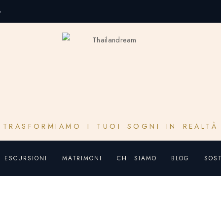
o
TRASFORMIAMO I TUOI SOGNI IN REALTÀ
ESCURSIONI
MATRIMONI
CHI SIAMO
BLOG
SOST
ok