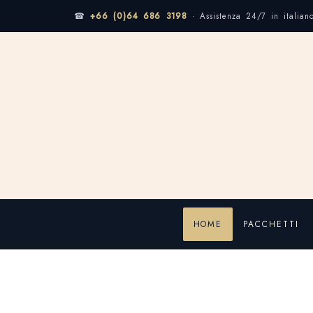
☎
+66 (0)64 686 3198
· Assistenza 24/7 in italian
HOME
PACCHETTI
Home
Escursioni a Bangkok
Escursioni a Bangk