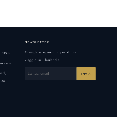
NEWSLETTER
Consigli e ispirazioni per il tuo
 3198
viaggio in Thailandia.
eam.com
oad,
INVIA
100