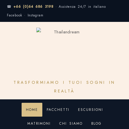
☎
+66 (0)64 686 3198
· Assistenza 24/7 in italiano
Facebook · Instagram
TRASFORMIAMO I TUOI SOGNI IN
REALTÀ
HOME
PACCHETTI
ESCURSIONI
MATRIMONI
CHI SIAMO
BLOG