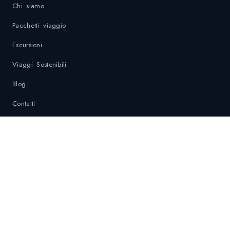
Chi siamo
Pacchetti viaggio
Escursioni
Viaggi Sostenibili
Blog
Contatti
Privacy Policy
Politica di sostenibilità
Contatti di Emergenza
DESTINAZIONI
Krabi