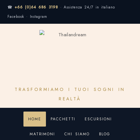
☎
+66 (0)64 686 3198
· Assistenza 24/7 in italiano
Facebook · Instagram
TRASFORMIAMO I TUOI SOGNI IN
REALTÀ
HOME
PACCHETTI
ESCURSIONI
MATRIMONI
CHI SIAMO
BLOG