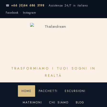
☎
+66 (0)64 686 3198
· Assistenza 24/7 in italiano
Facebook · Instagram
TRASFORMIAMO I TUOI SOGNI IN
REALTÀ
HOME
PACCHETTI
ESCURSIONI
MATRIMONI
CHI SIAMO
BLOG