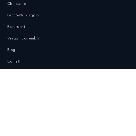
Chi siamo
Pacchetti viaggio
Escursioni
Viaggi Sostenibili
Blog
Contatti
Privacy Policy
Politica di sostenibilità
Contatti di Emergenza
DESTINAZIONI
Krabi