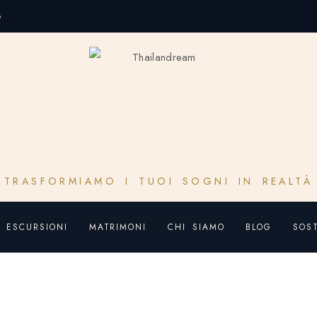
o
TRASFORMIAMO I TUOI SOGNI IN REALTÀ
ESCURSIONI
MATRIMONI
CHI SIAMO
BLOG
SOST