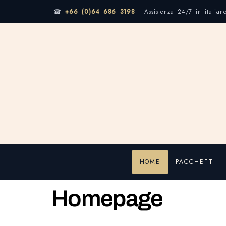
☎
+66 (0)64 686 3198
· Assistenza 24/7 in italian
HOME
PACCHETTI
Homepage